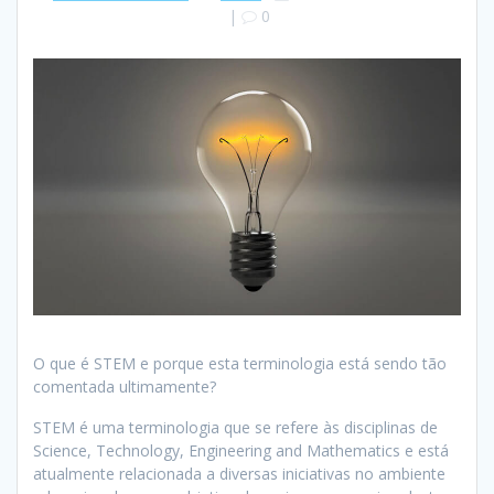
|
0
O que é STEM e porque esta terminologia está sendo tão
comentada ultimamente?
STEM é uma terminologia que se refere às disciplinas de
Science, Technology, Engineering and Mathematics e está
atualmente relacionada a diversas iniciativas no ambiente