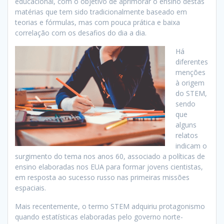
educacional, com o objetivo de aprimorar o ensino destas
matérias que tem sido tradicionalmente baseado em
teorias e fórmulas, mas com pouca prática e baixa
correlação com os desafios do dia a dia.
Há
diferentes
menções
à origem
do STEM,
sendo
que
alguns
relatos
indicam o
surgimento do tema nos anos 60, associado a políticas de
ensino elaboradas nos EUA para formar jovens cientistas,
em resposta ao sucesso russo nas primeiras missões
espaciais.
Mais recentemente, o termo STEM adquiriu protagonismo
quando estatísticas elaboradas pelo governo norte-