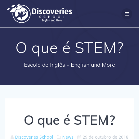
Skip
to
content
O que é STEM?
Escola de Inglês - English and More
O que é STEM?
Discoveries School
News
29 de outubro de 2018